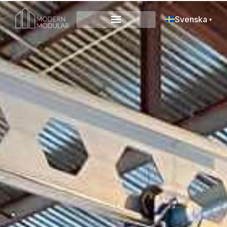
Svenska
▾